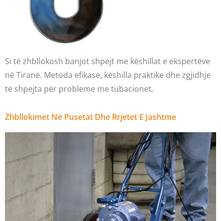
Si të zhbllokosh banjot shpejt me këshillat e ekspertëve
në Tiranë. Metoda efikase, këshilla praktike dhe zgjidhje
të shpejta për probleme me tubacionet.
Zhbllokimet Në Pusetat Dhe Rrjetet E Jashtme