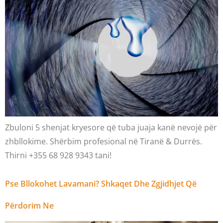
Zbuloni 5 shenjat kryesore që tuba juaja kanë nevojë për
zhbllokime. Shërbim profesional në Tiranë & Durrës.
Thirni +355 68 928 9343 tani!
Pse Bllokohet Lavamani? Shkaqet Dhe Zgjidhjet Që
Përdorim Ne