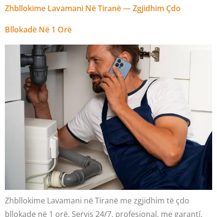
Zhbllokime Lavamani Në Tiranë — Zgjidhim Çdo
Bllokadë Në 1 Orë
Zhbllokime Lavamani në Tiranë me zgjidhim të çdo
bllokade në 1 orë. Servis 24/7, profesional, me garantí.