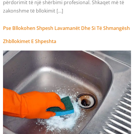
përdorimit të një shërbimi profesional. Shkaqet më të
zakonshme të bllokimit […]
Pse Bllokohen Shpesh Lavamanët Dhe Si Të Shmangësh
Zhbllokimet E Shpeshta