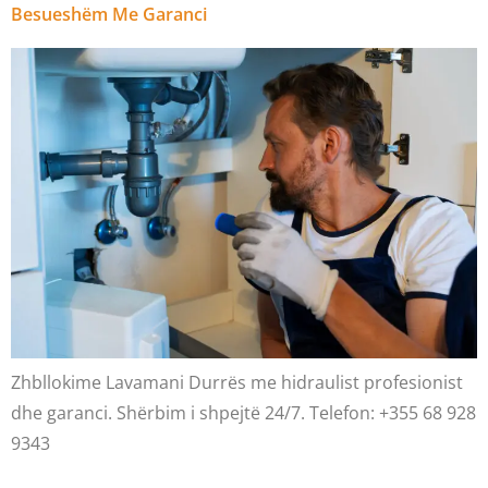
Besueshëm Me Garanci
Zhbllokime Lavamani Durrës me hidraulist profesionist
dhe garanci. Shërbim i shpejtë 24/7. Telefon: +355 68 928
9343