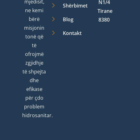
mjedisit,
N1/4
Shërbimet
ne kemi
Tirane
bërë
Blog
8380
misjonin
Kontakt
tonë që
të
ofrojmë
zgjidhje
të shpejta
dhe
efikase
për çdo
problem
hidrosanitar.