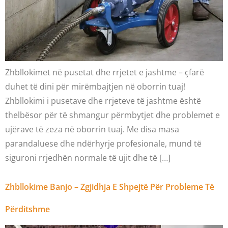
Zhbllokimet në pusetat dhe rrjetet e jashtme – çfarë
duhet të dini për mirëmbajtjen në oborrin tuaj!
Zhbllokimi i pusetave dhe rrjeteve të jashtme është
thelbësor për të shmangur përmbytjet dhe problemet e
ujërave të zeza në oborrin tuaj. Me disa masa
parandaluese dhe ndërhyrje profesionale, mund të
siguroni rrjedhën normale të ujit dhe të […]
Zhbllokime Banjo – Zgjidhja E Shpejtë Për Probleme Të
Përditshme