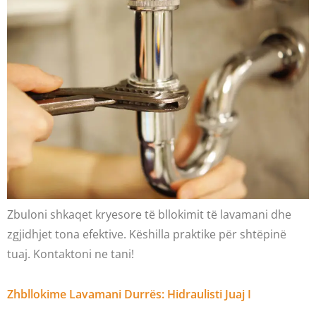
Zbuloni shkaqet kryesore të bllokimit të lavamani dhe
zgjidhjet tona efektive. Këshilla praktike për shtëpinë
tuaj. Kontaktoni ne tani!
Zhbllokime Lavamani Durrës: Hidraulisti Juaj I