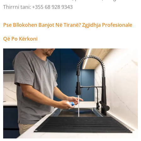
Thirrni tani: +355 68 928 9343
Pse Bllokohen Banjot Në Tiranë? Zgjidhja Profesionale
Që Po Kërkoni