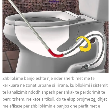
Zhbllokime banjo është një ndër shërbimet më të
kërkuara në zonat urbane si Tirana, ku bllokimi i sistemit
të kanalizimit ndodh shpesh për shkak të përdorimit të
përditshëm. Në këtë artikull, do të eksplorojmë zgjidhjet
më efikase për zhbllokimin e banjos dhe përfitimet e