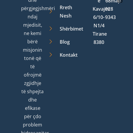
dhe
e
68
map
Rreth
përgjegjshmëri
Kavajes
928
Nesh
ndaj
6/10-
9343
mjedisit,
N1/4
Shërbimet
ne kemi
Tirane
bërë
Blog
8380
misjonin
Kontakt
tonë që
të
ofrojmë
zgjidhje
të shpejta
dhe
efikase
për çdo
problem