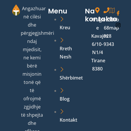
Angazhuar
Menu
Na
në cilësi
kontakto
Rruga
+355
Web
dhe
Kreu
e
68
map
përgjegjshmëri
Kavajes
928
ndaj
6/10-
9343
Rreth
mjedisit,
N1/4
Nesh
ne kemi
Tirane
bërë
8380
misjonin
Shërbimet
tonë që
të
ofrojmë
Blog
zgjidhje
të shpejta
Kontakt
dhe