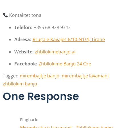
Kontaktet tona
Telefon:
+355 68 928 9343
Adresa:
Rruga e Kavajës 6/10-N1/4, Tiranë
Website:
zhbllokimebanjo.al
Facebook:
Zhbllokime Banjo 24 Ore
Tagged
mirembajtje banjo
,
mirembajtje lavamani
,
zhbllokim banjo
One Response
Pingback:
Mirembajtja e lavamanit - Zhbllokime banjo