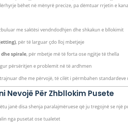
dërhyrje bëhet në mënyrë precize, pa dëmtuar rrjetin e kan
 zbuluar me saktësi vendndodhjen dhe shkakun e bllokimit
jetting)
, për të larguar çdo lloj mbetjeje
dhe spirale
, për mbetje më të forta ose ngjitje të thella
ngur përsëritjen e problemit në të ardhmen
 trajnuar dhe me përvojë, të cilët i përmbahen standardeve m
ni Nevojë Për Zhbllokim Pusete
Këtu janë disa shenja paralajmëruese që ju tregojnë se një p
in nga pusetat ose tualetet