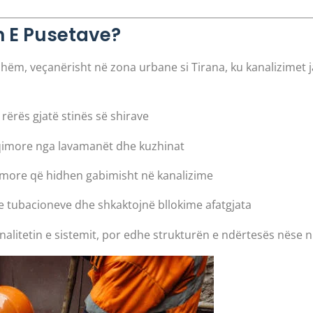
n E Pusetave?
shëm, veçanërisht në zona urbane si Tirana, ku kanalizimet
ërës gjatë stinës së shirave
qimore nga lavamanët dhe kuzhinat
imore që hidhen gabimisht në kanalizime
e tubacioneve dhe shkaktojnë bllokime afatgjata
litetin e sistemit, por edhe strukturën e ndërtesës nëse 