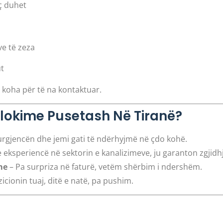
ç duhet
ve të zeza
ut
koha për të na kontaktuar.
bllokime Pusetash Në Tiranë?
rgjencën dhe jemi gati të ndërhyjmë në çdo kohë.
 eksperiencë në sektorin e kanalizimeve, ju garanton zgjidhj
me
– Pa surpriza në faturë, vetëm shërbim i ndershëm.
cionin tuaj, ditë e natë, pa pushim.