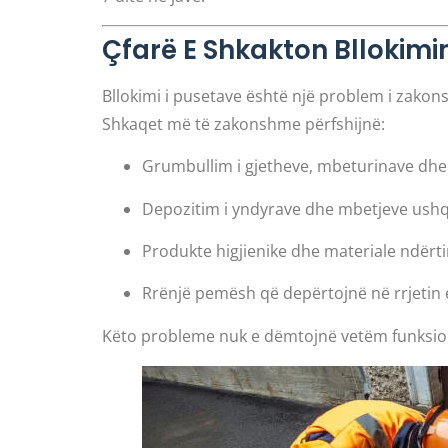
Çfarë E Shkakton Bllokimi
Bllokimi i pusetave është një problem i zakon
Shkaqet më të zakonshme përfshijnë:
Grumbullim i gjetheve, mbeturinave dhe r
Depozitim i yndyrave dhe mbetjeve ush
Produkte higjienike dhe materiale ndërt
Rrënjë pemësh që depërtojnë në rrjetin 
Këto probleme nuk e dëmtojnë vetëm funksiona