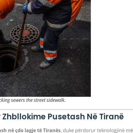
ing sewers the street sidewalk.
r Zhbllokime Pusetash Në Tiranë
sh në çdo lagje të Tiranës
, duke përdorur teknologjinë m