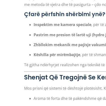
me metoda të vjetra dhe të pasigurta – çdo n
Çfarë përfshin shërbimi ynë?
Inspektim me kamera speciale
, për të
Pastrim me presion të lartë uji (hydro 
Zhbllokim mekanik me pajisje vakumi 
Këshilla për mirëmbajtje
, për të shma
Të gjitha ndërhyrjet realizohen nga teknikë të
Shenjat Që Tregojnë Se Ke
Mos prisni që sistemi të dështojë plotësisht. 
Aroma të forta dhe të pakëndshme që dal