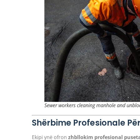
Sewer workers cleaning manhole and unblock
Shërbime Profesionale Pë
Ekipi ynë ofron
zhbllokim profesional puseta