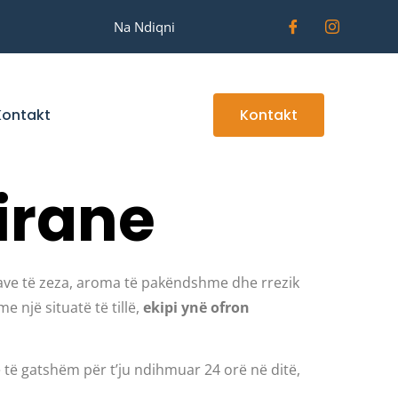
Na Ndiqni
Kontakt
Kontakt
irane
rave të zeza, aroma të pakëndshme dhe rrezik
 një situatë të tillë,
ekipi ynë ofron
 të gatshëm për t’ju ndihmuar 24 orë në ditë,