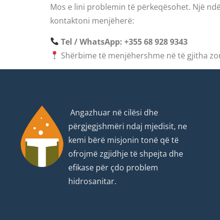
Mos e lini problemin të përkeqësohet. Një nd
kontaktoni menjëherë:
Tel / WhatsApp:
+355 68 928 9343
Shërbime të menjëhershme në të gjitha zon
Angazhuar në cilësi dhe
përgjegjshmëri ndaj mjedisit, ne
kemi bërë misjonin tonë që të
ofrojmë zgjidhje të shpejta dhe
efikase për çdo problem
hidrosanitar.