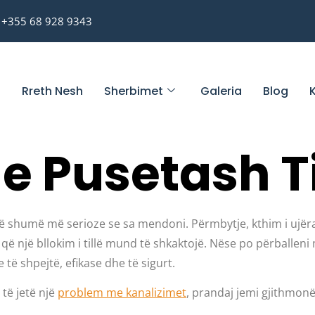
+355 68 928 9343
u
Rreth Nesh
Sherbimet
Galeria
Blog
e Pusetash T
në shumë më serioze se sa mendoni. Përmbytje, kthim i ujë
 një bllokim i tillë mund të shkaktojë. Nëse po përballeni me
të shpejtë, efikase dhe të sigurt.
të jetë një
problem me kanalizimet
, prandaj jemi gjithmonë