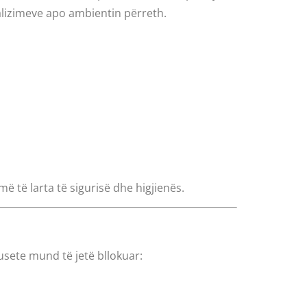
alizimeve apo ambientin përreth.
ë të larta të sigurisë dhe higjienës.
usete mund të jetë bllokuar: