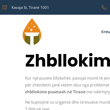
Kavaja St, Tiranë 1001
Kre
Zhbllokim
Kur një pusete bllokohet, pasojat mund të je
për shëndetin janë vetëm disa nga problemet që
zhbllokime pusetash në Tirane
me ndërhyrje 
Ne kuptojmë sa urgjente dhe stresuese mund 
7 ditë në javë.