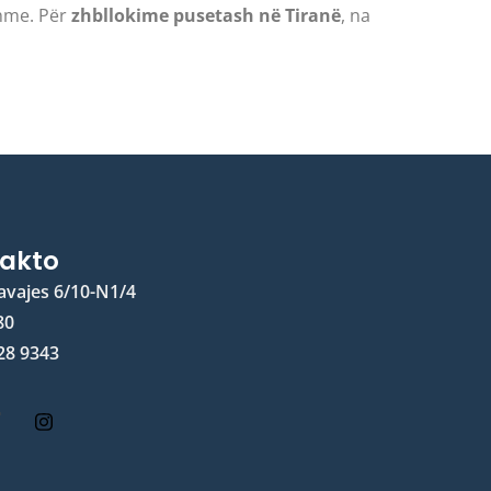
shme. Për
zhbllokime pusetash në Tiranë
, na
akto
avajes 6/10-N1/4
80
28 9343