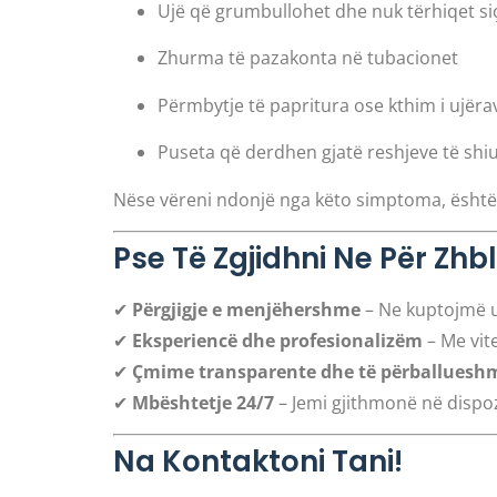
Ujë që grumbullohet dhe nuk tërhiqet si
Zhurma të pazakonta në tubacionet
Përmbytje të papritura ose kthim i ujëra
Puseta që derdhen gjatë reshjeve të shi
Nëse vëreni ndonjë nga këto simptoma, është 
Pse Të Zgjidhni Ne Për Zh
✔
Përgjigje e menjëhershme
– Ne kuptojmë u
✔
Eksperiencë dhe profesionalizëm
– Me vite
✔
Çmime transparente dhe të përballuesh
✔
Mbështetje 24/7
– Jemi gjithmonë në dispozi
Na Kontaktoni Tani!