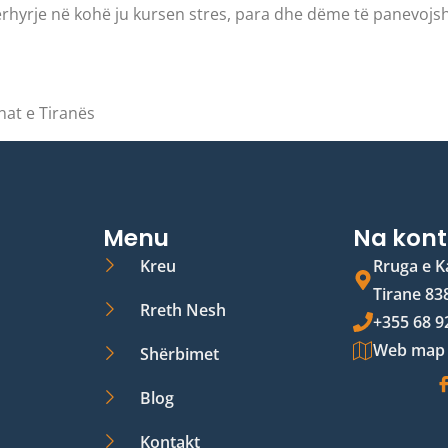
ërhyrje në kohë ju kursen stres, para dhe dëme të panevoj
at e Tiranës
Menu
Na kont
Kreu
Rruga e K
Tirane 83
Rreth Nesh
+355 68 9
Web map
Shërbimet
Blog
Kontakt